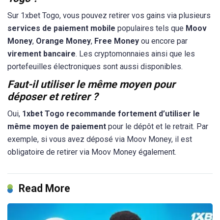
Sur 1xbet Togo, vous pouvez retirer vos gains via plusieurs
services de paiement mobile
populaires tels que
Moov
Money
,
Orange Money
,
Free Money
ou encore par
virement bancaire
. Les cryptomonnaies ainsi que les
portefeuilles électroniques sont aussi disponibles.
Faut-il utiliser le même moyen pour
déposer et retirer ?
Oui,
1xbet Togo recommande fortement d’utiliser le
même moyen de paiement
pour le dépôt et le retrait. Par
exemple, si vous avez déposé via Moov Money, il est
obligatoire de retirer via Moov Money également.
Read More