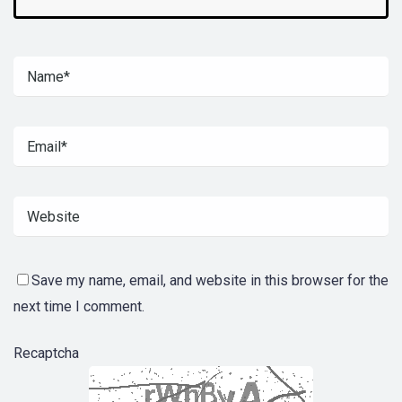
Save my name, email, and website in this browser for the
next time I comment.
Recaptcha