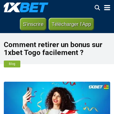
S'inscrire
Télécharger l'App
Comment retirer un bonus sur
1xbet Togo facilement ?
Blog