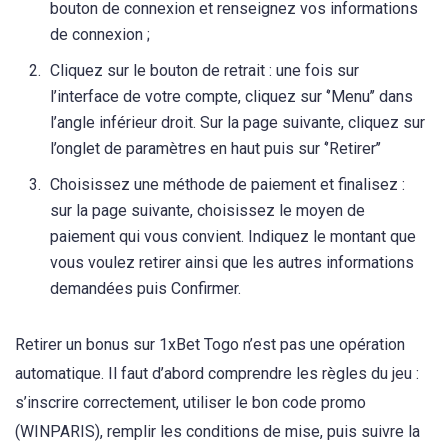
bouton de connexion et renseignez vos informations
de connexion ;
Cliquez sur le bouton de retrait : une fois sur
l’interface de votre compte, cliquez sur ‘’Menu’’ dans
l’angle inférieur droit. Sur la page suivante, cliquez sur
l’onglet de paramètres en haut puis sur ‘’Retirer’’
Choisissez une méthode de paiement et finalisez :
sur la page suivante, choisissez le moyen de
paiement qui vous convient. Indiquez le montant que
vous voulez retirer ainsi que les autres informations
demandées puis Confirmer.
Retirer un bonus sur 1xBet Togo n’est pas une opération
automatique. Il faut d’abord comprendre les règles du jeu :
s’inscrire correctement, utiliser le bon code promo
(WINPARIS), remplir les conditions de mise, puis suivre la