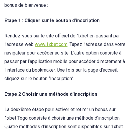
bonus de bienvenue :
Etape 1 : Cliquer sur le bouton d’inscription
Rendez-vous sur le site officiel de 1xbet en passant par
l’adresse web
www.1xbet.com
. Tapez l’adresse dans votre
navigateur pour accéder au site. L’autre option consiste à
passer par l’application mobile pour accéder directement à
l’interface du bookmaker. Une fois sur la page d’accueil,
cliquez sur le bouton ‘’Inscription’’.
Etape 2 Choisir une méthode d’inscription
La deuxième étape pour activer et retirer un bonus sur
1xbet Togo consiste à choisir une méthode d’inscription.
Quatre méthodes d’inscription sont disponibles sur 1xbet