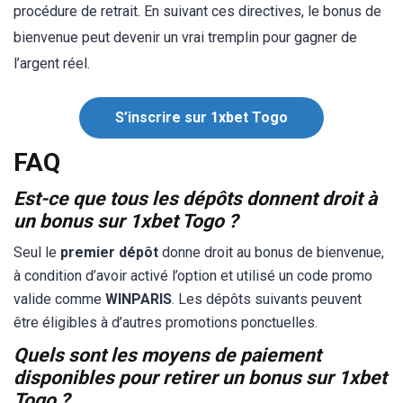
procédure de retrait. En suivant ces directives, le bonus de
bienvenue peut devenir un vrai tremplin pour gagner de
l’argent réel.
S’inscrire sur 1xbet Togo
FAQ
Est-ce que tous les dépôts donnent droit à
un bonus sur 1xbet Togo ?
Seul le
premier dépôt
donne droit au bonus de bienvenue,
à condition d’avoir activé l’option et utilisé un code promo
valide comme
WINPARIS
. Les dépôts suivants peuvent
être éligibles à d’autres promotions ponctuelles.
Quels sont les moyens de paiement
disponibles pour retirer un bonus sur 1xbet
Togo ?