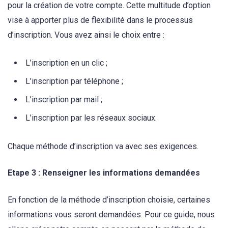
pour la création de votre compte. Cette multitude d’option
vise à apporter plus de flexibilité dans le processus
d’inscription. Vous avez ainsi le choix entre :
L’inscription en un clic ;
L’inscription par téléphone ;
L’inscription par mail ;
L’inscription par les réseaux sociaux.
Chaque méthode d’inscription va avec ses exigences.
Etape 3 : Renseigner les informations demandées
En fonction de la méthode d’inscription choisie, certaines
informations vous seront demandées. Pour ce guide, nous