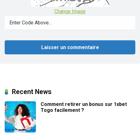
Change Image
Recent News
Comment retirer un bonus sur 1xbet
Togo facilement ?