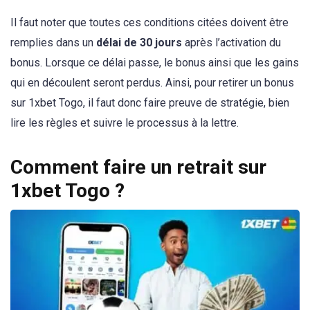
Il faut noter que toutes ces conditions citées doivent être
remplies dans un
délai de 30 jours
après l’activation du
bonus. Lorsque ce délai passe, le bonus ainsi que les gains
qui en découlent seront perdus. Ainsi, pour retirer un bonus
sur 1xbet Togo, il faut donc faire preuve de stratégie, bien
lire les règles et suivre le processus à la lettre.
Comment faire un retrait sur
1xbet Togo ?