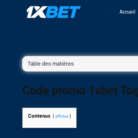
Accueil
Table des matières
Code promo 1xbet To
Contenus
afficher