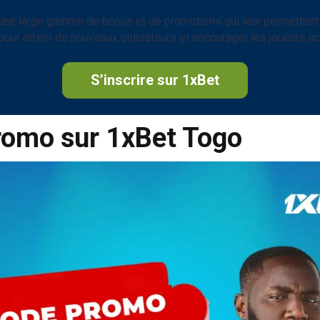
une large gamme de bonus et de promotions qui leur permettent
our attirer de nouveaux utilisateurs et encourager les joueurs a
S’inscrire sur 1xBet
romo sur 1xBet Togo