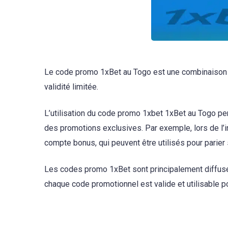
Le code promo 1xBet au Togo est une combinaison un
validité limitée.
L’utilisation du code promo 1xbet 1xBet au Togo pe
des promotions exclusives. Par exemple, lors de l’i
compte bonus, qui peuvent être utilisés pour parier
Les codes promo 1xBet sont principalement diffusés pa
chaque code promotionnel est valide et utilisable pou