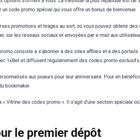
 options s’offrent à vous. La méthode la plus répandue est de s’i
r un code promo spécial qui vous offre un bonus de bienvenue.
rses promotions et tirages au sort, où vous pouvez obtenir des
, sur les réseaux sociaux et envoyées par e-mail aux utilisateu
mo consiste à s’abonner à des sites affiliés et à des portails s
vec 1xBet et diffusent régulièrement des codes promo exclusifs 
onnalisés aux joueurs pour leur anniversaire. Pour en bénéficier
 du bookmaker.
 « Vitrine des codes promo ». Il s’agit d’une section spéciale où
r le premier dépôt