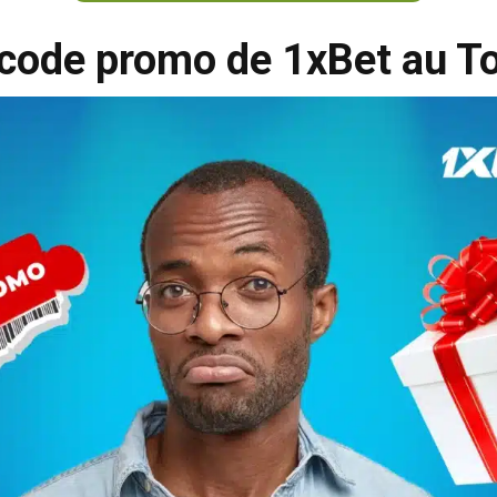
code promo de 1xBet au T