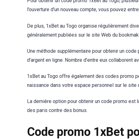
Pour obtenir un code promo 1xBet au Togo, plusieurs
l’ouverture d’un nouveau compte, vous pouvez entre
De plus, 1xBet au Togo organise régulièrement dive
généralement publiées sur le site Web du bookmaker
Une méthode supplémentaire pour obtenir un code pro
d’argent en ligne. Nombre d’entre eux collaborent a
1xBet au Togo offre également des codes promo pers
naissance dans votre espace personnel sur le site
La dernière option pour obtenir un code promo est la
des paris contre des bonus.
Code promo 1xBet pou