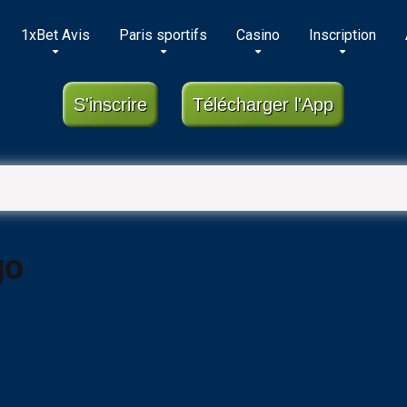
1xBet Avis
Paris sportifs
Casino
Inscription
S'inscrire
Télécharger l'App
go