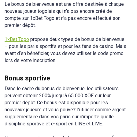
Le bonus de bienvenue est une offre destinée à chaque
nouveau joueur togolais qui n’a pas encore créé de
compte sur 1xBet Togo et n’a pas encore effectué son
premier dépôt.
1xBet Togo
propose deux types de bonus de bienvenue
– pour les paris sportifs et pour les fans de casino. Mais
avant d’en bénéficier, vous devez utiliser le code promo
lors de votre inscription.
Bonus sportive
Dans le cadre du bonus de bienvenue, les utilisateurs
peuvent obtenir 200% jusqu’à 65 000 XOF sur leur
premier dépôt. Ce bonus est disponible pour les
nouveaux joueurs et vous pouvez l’utiliser comme argent
supplémentaire dans vos paris sur n’importe quelle
discipline sportive et e-sport en LINE et LIVE.