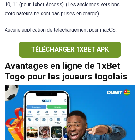
10, 11 (pour 1xbet Access). (Les anciennes versions
d’ordinateurs ne sont pas prises en charge).
Aucune application de téléchargement pour macOS.
TÉLÉCHARGER 1XBET APK
Avantages en ligne de 1xBet
Togo pour les joueurs togolais