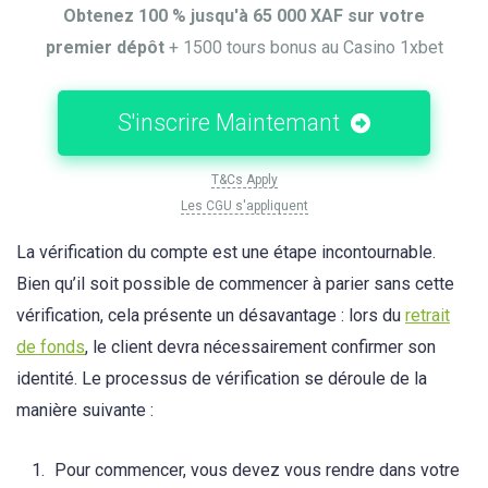
Obtenez 100 % jusqu'à 65 000 XAF sur votre
premier dépôt
+ 1500 tours bonus au Casino 1xbet
S'inscrire Maintemant
T&Cs Apply
Les CGU s'appliquent
La vérification du compte est une étape incontournable.
Bien qu’il soit possible de commencer à parier sans cette
vérification, cela présente un désavantage : lors du
retrait
de fonds
, le client devra nécessairement confirmer son
identité. Le processus de vérification se déroule de la
manière suivante :
Pour commencer, vous devez vous rendre dans votre