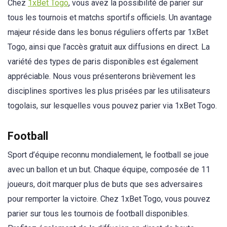
Chez
1xBet Togo
, vous avez la possibilité de parier sur
tous les tournois et matchs sportifs officiels. Un avantage
majeur réside dans les bonus réguliers offerts par 1xBet
Togo, ainsi que l’accès gratuit aux diffusions en direct. La
variété des types de paris disponibles est également
appréciable. Nous vous présenterons brièvement les
disciplines sportives les plus prisées par les utilisateurs
togolais, sur lesquelles vous pouvez parier via 1xBet Togo.
Football
Sport d’équipe reconnu mondialement, le football se joue
avec un ballon et un but. Chaque équipe, composée de 11
joueurs, doit marquer plus de buts que ses adversaires
pour remporter la victoire. Chez 1xBet Togo, vous pouvez
parier sur tous les tournois de football disponibles.