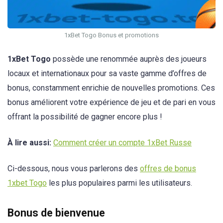
1xBet Togo Bonus et promotions
1xBet
Togo
possède une renommée auprès des joueurs
locaux et internationaux pour sa vaste gamme d’offres de
bonus, constamment enrichie de nouvelles promotions. Ces
bonus améliorent votre expérience de jeu et de pari en vous
offrant la possibilité de gagner encore plus !
À lire aussi:
Comment créer un compte 1xBet Russe
Ci-dessous, nous vous parlerons des
offres de bonus
1xbet Togo
les plus populaires parmi les utilisateurs.
Bonus de bienvenue