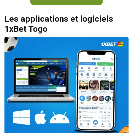
Les applications et logiciels
1xBet Togo