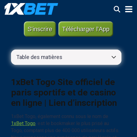
S'inscrire
Télécharger l'App
Table des matières
1xBet Togo Site officiel de
paris sportifs et de casino
en ligne | Lien d’inscription
1xBet Togo, également connu sous le nom de
1xBet Togo
, est le bookmaker le plus prisé au
Togo, comptant plus de 400 000 utilisateurs actifs.