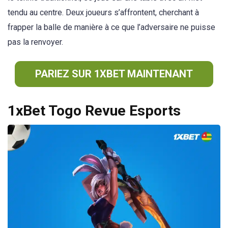
tendu au centre. Deux joueurs s’affrontent, cherchant à
frapper la balle de manière à ce que l’adversaire ne puisse
pas la renvoyer.
PARIEZ SUR 1XBET MAINTENANT
1xBet Togo Revue Esports