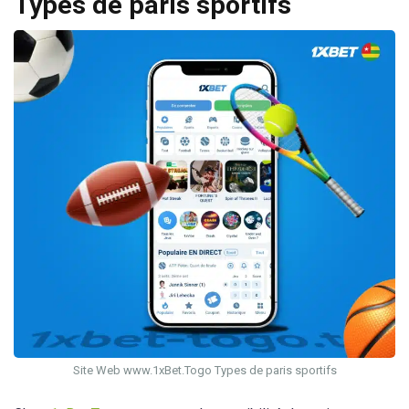
Types de paris sportifs
Site Web www.1xBet.Togo Types de paris sportifs