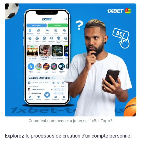
Comment commencer à jouer sur 1xBet Togo?
Explorez le processus de création d’un compte personnel