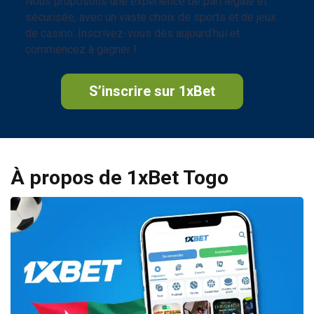
Nous proposons une expérience de pari légale et
sécurisée, avec un vaste choix de sports et de jeux
de casino. Inscrivez-vous dès aujourd’hui et
commencez à gagner !
S’inscrire sur 1xBet
À propos de 1xBet Togo