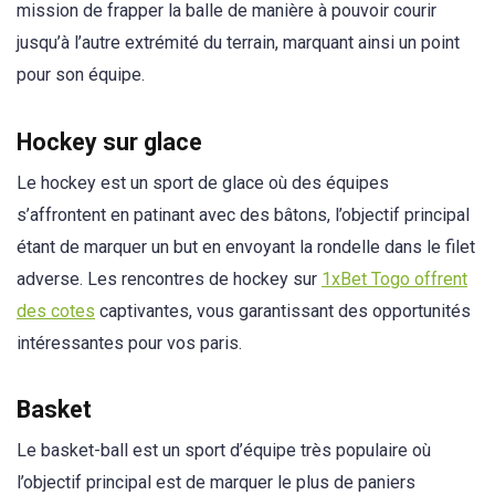
mission de frapper la balle de manière à pouvoir courir
jusqu’à l’autre extrémité du terrain, marquant ainsi un point
pour son équipe.
Hockey sur glace
Le hockey est un sport de glace où des équipes
s’affrontent en patinant avec des bâtons, l’objectif principal
étant de marquer un but en envoyant la rondelle dans le filet
adverse. Les rencontres de hockey sur
1xBet Togo offrent
des cotes
captivantes, vous garantissant des opportunités
intéressantes pour vos paris.
Basket
Le basket-ball est un sport d’équipe très populaire où
l’objectif principal est de marquer le plus de paniers